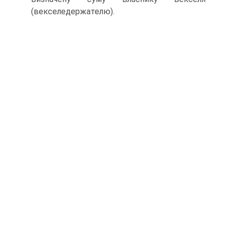
(векселедержателю).