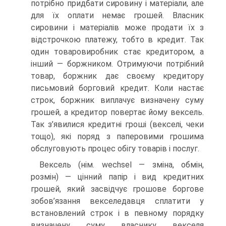
потрібно придбати сировину і матеріали, але
для їх оплати немає грошей. Власник
сировини і матеріалів може продати їх з
відстрочкою платежу, тобто в кредит. Так
один товаровиробник стає кредитором, а
інший — боржником. Отримуючи потрібний
товар, боржник дає своєму кредитору
письмовий борговий кредит. Коли настає
строк, боржник виплачує визначену суму
грошей, а кредитор повертає йому вексель.
Так з’явилися кредитні гроші (векселі, чеки
тощо), які поряд з паперовими грошима
обслуговують процес обігу товарів і послуг.
Вексель (нім. wechsel — зміна, обмін,
розмін) — цінний папір і вид кредитних
грошей, який засвідчує грошове боргове
зобов’язання векселедавця сплатити у
встановлений строк і в певному порядку
визначену суму власнику векселя