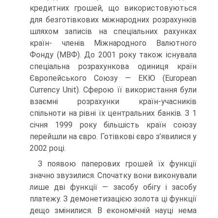
кредитних грошей, що використовуються
для безготівкових міжнародних розрахунків
шляхом записів на спеціальних рахунках
країн- членів Міжнародного Валютного
Фонду (МВФ). До 2001 року також існувала
спеціальна розрахункова одиниця країн
Європейського Союзу — ЕКЮ (European
Currency Unit). Сферою її використання були
взаємні розрахунки країн-учасників
спільноти на рівні їх центральних банків. З 1
січня 1999 року більшість країн союзу
перейшли на євро. Готівкові євро з’явилися у
2002 році.
З появою паперових грошей їх функції
значно звузилися. Спочатку вони виконували
лише дві функції — засобу обігу і засобу
платежу. З демонетизацією золота ці функції
дещо змінилися. В економічній науці нема