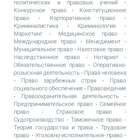
политических и правовых учений
-
Конкурсное право
Конституционное
-
право
Корпоративное право
-
-
Криминалистика
Криминология
-
-
Маркетинг
Медицинское право
-
-
Международное право
Менеджмент
-
-
Муниципальное право
Налоговое право
-
-
Наследственное право
Нотариат
-
-
Обязательственное право
Оперативно-
-
розыскная деятельность
Права человека
-
Право зарубежных стран
Право
-
-
социального обеспечения
Правоведение
-
Правоохранительная деятельность
-
-
Предпринимательское право
Семейное
-
право
Страховое право
-
-
Судопроизводство
Таможенное право
-
-
Теория государства и права
Трудовое
-
право
Уголовно-исполнительное право
-
-