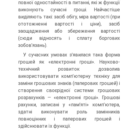
повної одностайності в питанні, які ж функції
виконують сучасні гроші. Найчастіше
виділяють такі: засіб обігу, міра вартості (при
ототожненні вартості і ціни), засіб
заощадження або збереження вартості
(сюди відносять і сплату боргових
зобов’язань).
У сучасних умовах з’явилася така форма
грошей як «електронні гроші». Науково-
технічний розвиток дозволив
використовувати комп’ютерну техніку для
заміни грошових знаків (паперових грошей) і
створення своєрідної системи грошових
розрахунків — «електронні гроші». Грошові
рахунки, записані у «пам’яті» комп’ютера,
здатні виконувати роль замінників
повноцінних і паперових грошей і
здійснювати їх функції.