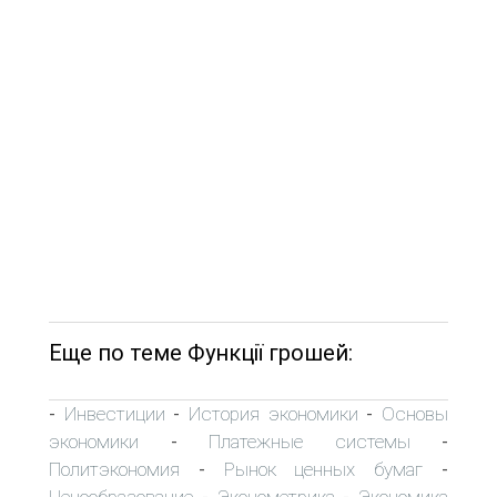
Еще по теме Функції грошей:
Инвестиции
История экономики
Основы
-
-
-
экономики
Платежные системы
-
-
Политэкономия
Рынок ценных бумаг
-
-
Ценообразование
Эконометрика
Экономика