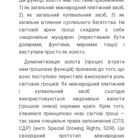
цій функції золото має постійне призначення:
1) як загальний міжнародний платіжний засіб;
2) як загальний купівельний засіб; 3) як
загальне втілення суспільного багатства. На
світовій арені гроші скидали з себе
«національні мундири» (переставали бути
доларами, фунтами, марками тощо) і
виступали просто як золото.
Демонетизація золота (процес втрати
ним грошових функцій) призвела до того, що
воно поступово перестало виконувати роль
світових грошей. Як міжнародний платіжний
і купівельний засіб сьогодні
використовуються національні валюти
(грошові знаки) окремих країн. Крім того,
з’явилися принципово нові світові гроші —
так звані спеціальні права запозичення (СПЗ,
СДР) (англ. Special Drowing Rights, SDR). Це
своєрідний прототип міжнародних