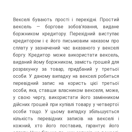
Векселі бувають прості і перехідні. Простий
вексель — боргове зобов’язання, видане
боржником кредитору. Перехідний виступає
кредитором і є його письмовим наказом про
сплату у зазначений час вказаного у векселі
боргу. Кредитор може використати вексель,
виданий йому боржником, замість грошей для
розрахунку за товар, придбаний у третьої
особи. У даному випадку на векселі робиться
перевідний запис на користь цієї третьої
особи, яка, ставши власником векселя, може,
у свою чергу, використати його замінником
дійсних грошей при купівлі товару у четвертої
особи тощо. У цьому випадку збільшується
кількість перевідних записів на векселі і
кожний, хто його поставив, гарантує його