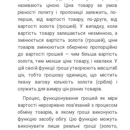
називають ціною. Ціна товару за умов
рівності попиту і пропозиції залежить, по-
перше, від вартості товару, по-друге, від
вартості золота (грошей). У випадку, коли
вартість товару залишається незмінною, а
змінюється вартість золота (грошей), ціни
товарів змінюються обернено пропорційно
до вартості грошей — чим більша вартість
золота, тим менше ціна товару, і навпаки. У
цій своїй функції гроші утворюють масштаб
цін, тобто грошову одиницю, що містить
певну вагову кількість золота (срібла) і
служить для виміру цін різних товарів.
Процес, функціонування грошей як міри
вартості нерозривно пов’язаний з процесом
обміну товарів, в якому гроші виконують
функцію засобу обігу. Цю функцію можуть
виконувати лише реальні гроші (золото,