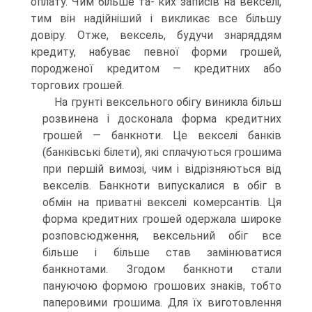
оплату. Чим більше та- ких записів на векселі,
тим він надійніший і викликає все більшу
довіру. Отже, вексель, будучи знаряддям
кредиту, набуває певної форми грошей,
породженої кредитом — кредитних або
торгових грошей.
На грунті вексельного обігу виникла більш
розвинена і досконала форма кредитних
грошей — банкноти. Це векселі банків
(банківські білети), які сплачуються грошима
при першій вимозі, чим і відрізняються від
векселів. Банкноти випускалися в обіг в
обмін на приватні векселі комерсантів. Ця
форма кредитних грошей одержала широке
розповсюдження, вексельний обіг все
більше і більше став замінюватися
банкнотами. Згодом банкноти стали
пануючою формою грошових знаків, тобто
паперовими грошима. Для їх виготовлення