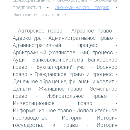
-
-
предприятия
Экономическая теория
-
-
Экономический анализ
-
Авторское право
Аграрное право
-
-
-
Адвокатура
Административное право
-
-
Административный процесс
-
Арбитражный (хозяйственный) процесс
-
Аудит
Банковская система
Банковское
-
-
право
Бухгалтерский учет
Военное
-
-
право
Гражданское право и процесс
-
-
Денежное обращение, финансы и кредит
-
Деньги
Жилищное право
Земельное
-
-
право
Избирательное право
-
-
Инвестиционное право
-
Информационное право
Исполнительное
-
производство
История
История
-
-
государства и права
История
-