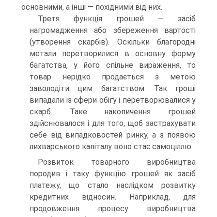
основними, а інші — похідними від них.
Третя функція грошей — засіб
нагромадження або збереження вартості
(утворення скарбів). Оскільки благородні
метали перетворилися в основну форму
багатства, у його спільне вираження, то
товар нерідко продається з метою
заволодіти цим багатством. Так гроші
випадали із сфери обігу і перетворювалися у
скарб. Таке накопичення грошей
здійснювалося і для того, щоб застрахувати
себе від випадковостей ринку, а з появою
лихварського капіталу воно стає самоціллю.
Розвиток товарного виробництва
породив і таку функцію грошей як засіб
платежу, що стало наслідком розвитку
кредитних відносин. Наприклад, для
продовження процесу виробництва