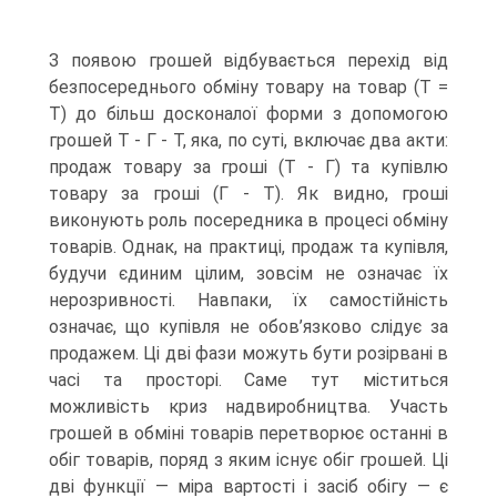
З появою грошей відбувається перехід від
безпосереднього обміну товару на товар (Т =
Т) до більш досконалої форми з допомогою
грошей Т - Г - Т, яка, по суті, включає два акти:
продаж товару за гроші (Т - Г) та купівлю
товару за гроші (Г - Т). Як видно, гроші
виконують роль посередника в процесі обміну
товарів. Однак, на практиці, продаж та купівля,
будучи єдиним цілим, зовсім не означає їх
нерозривності. Навпаки, їх самостійність
означає, що купівля не обов’язково слідує за
продажем. Ці дві фази можуть бути розірвані в
часі та просторі. Саме тут міститься
можливість криз надвиробництва. Участь
грошей в обміні товарів перетворює останні в
обіг товарів, поряд з яким існує обіг грошей. Ці
дві функції — міра вартості і засіб обігу — є