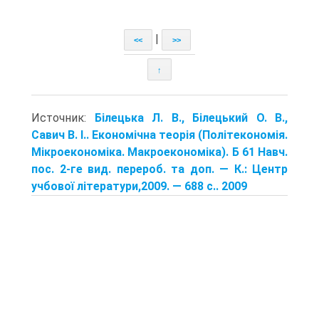
|
<<
>>
↑
Источник:
Білецька Л. В., Білецький О. В.,
Савич В. І.. Економічна теорія (Політекономія.
Мікроекономіка. Макроекономіка). Б 61 Навч.
пос. 2-ге вид. перероб. та доп. — К.: Центр
учбової літератури,2009. — 688 с.. 2009