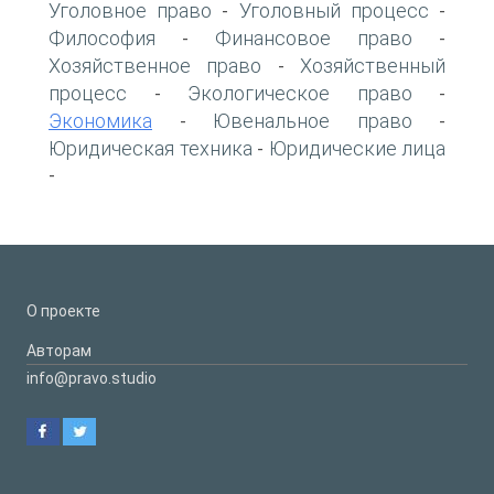
Уголовное право
Уголовный процесс
-
-
Философия
Финансовое право
-
-
Хозяйственное право
Хозяйственный
-
процесс
Экологическое право
-
-
Экономика
Ювенальное право
-
-
Юридическая техника
Юридические лица
-
-
О проекте
Авторам
info@pravo.studio