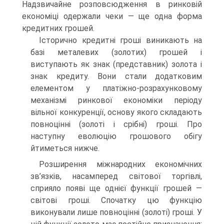
Надзвичайне розповсюдження в ринковій
економіці одержали чеки — ще одна форма
кредитних грошей.
Історично кредитні гроші виникають на
базі металевих (золотих) грошей і
виступають як знак (представник) золота і
знак кредиту. Вони стали додатковим
елементом у платіжно-розрахунковому
механізмі ринкової економіки періоду
вільної конкуренції, основу якого складають
повноцінні (золоті і срібні) гроші. Про
наступну еволюцію грошового обігу
йтиметься нижче.
Розширення міжнародних економічних
зв’язків, насамперед світової торгівлі,
сприяло появі ще однієї функції грошей —
світові гроші. Спочатку цю функцію
виконували лише повноцінні (золоті) гроші. У