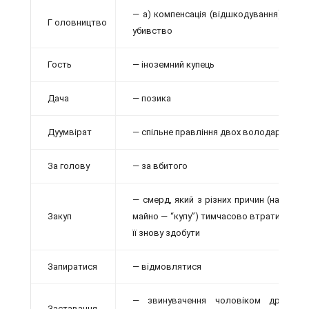
— а) компенсація (відшкодування) родич
Г оловництво
убивство
Гость
— іноземний купець
Дача
— позика
Дуумвірат
— спільне правління двох володарів
За голову
— за вбитого
— смерд, який з різних причин (наприкла
Закуп
майно — “купу”) тимчасово втратив свою
її знову здобути
Запиратися
— відмовлятися
— звинувачення чоловіком дружини
Заставання