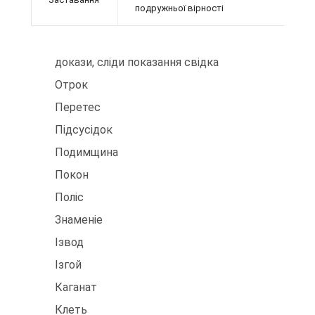
подружньої вірності
докази, сліди показання свідка
Отрок
Перетес
Підсусідок
Подимщина
Покон
Поліс
Знаменіе
Ізвод
Ізгой
Каганат
Клеть