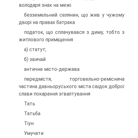
володаря знак на межі
безземельний селянин, що жив у чужому
дворі на правах батрака
податок, що сплачувався з диму, тобто з
житлового приміщення
а) статут;
б) звичай
античне місто-держава
передмістя, торговельно-реміснича
частина давньоруського міста свідок доброї
слави покарання згвалтування
Тать
Татьба
Тіун
Умучати