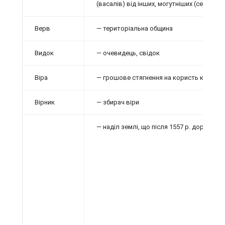
(васалів) від інших, могутніших (сеньйорі
Верв
— територіальна община
Видок
— очевидець, свідок
Віра
— грошове стягнення на користь князя
Вірник
— збирач віри
— наділ землі, що після 1557 р.
дорівнював