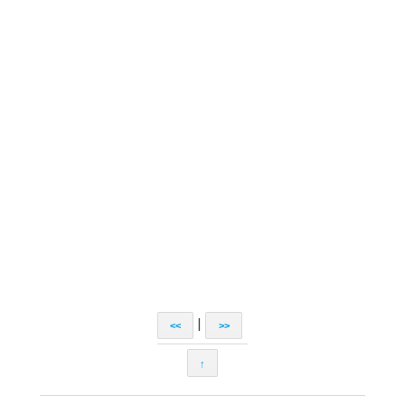
|
<<
>>
↑