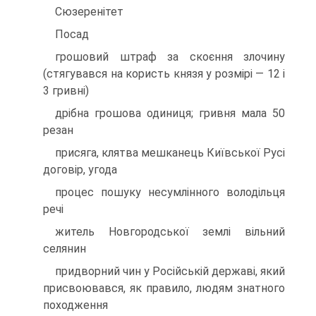
Сюзеренітет
Посад
грошовий штраф за скоєння злочину
(стягувався на користь князя у розмірі — 12 і
3 гривні)
дрібна грошова одиниця; гривня мала 50
резан
присяга, клятва мешканець Київської Русі
договір, угода
процес пошуку несумлінного володільця
речі
житель Новгородської землі вільний
селянин
придворний чин у Російській державі, який
присвоювався, як правило, людям знатного
походження