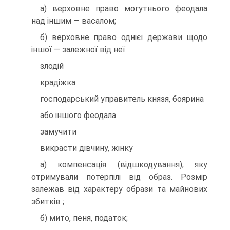
а) верховне право могутнього феодала
над іншим — васалом;
б) верховне право однієї держави щодо
іншої — залежної від неї
злодій
крадіжка
господарський управитель князя, боярина
або іншого феодала
замучити
викрасти дівчину, жінку
а) компенсація (відшкодування), яку
отримували потерпілі від образ. Розмір
залежав від характеру образи та майнових
збитків ;
б) мито, пеня, податок;