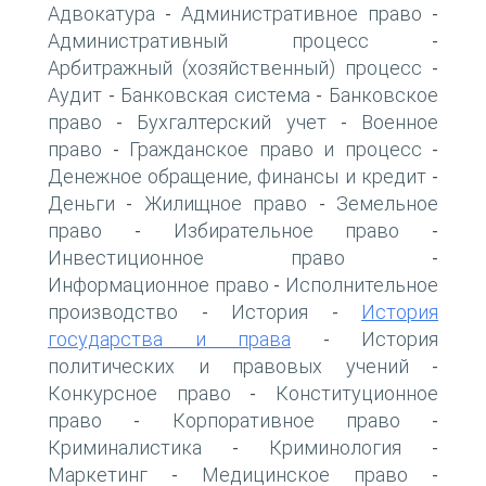
Адвокатура
Административное право
-
-
Административный процесс
-
Арбитражный (хозяйственный) процесс
-
Аудит
Банковская система
Банковское
-
-
право
Бухгалтерский учет
Военное
-
-
право
Гражданское право и процесс
-
-
Денежное обращение, финансы и кредит
-
Деньги
Жилищное право
Земельное
-
-
право
Избирательное право
-
-
Инвестиционное право
-
Информационное право
Исполнительное
-
производство
История
История
-
-
государства и права
История
-
политических и правовых учений
-
Конкурсное право
Конституционное
-
право
Корпоративное право
-
-
Криминалистика
Криминология
-
-
Маркетинг
Медицинское право
-
-