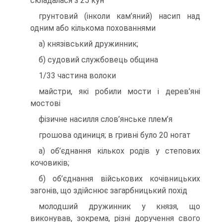
складалася з 25 кун
грунтовий (інколи кам’яний) насип над
одним або кількома похованнями
а) князівський дружинник;
б) судовий службовець община
1/33 частина волоки
майстри, які робили мости і дерев’яні
мостові
фізичне насилля слов’янське плем’я
грошова одиниця; в гривні було 20 ногат
а) об’єднання кількох родів у степових
кочовиків;
б) об’єднання військових кочівницьких
загонів, що здійснює загарбницький похід
молодший дружинник у князя, що
виконував, зокрема, різні доручення свого