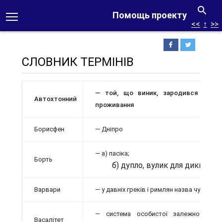
Помощь проекту
<<
↑
>>
СЛОВНИК ТЕРМІНІВ
— той, що виник, зародився на міс
Автохтонний
проживання
Борисфен
— Дніпро
— а) пасіка;
Борть
б) дупло, вулик для диких бд
Варвари
— у давніх греків і римлян назва чужозем
— система особистої залежності од
Васалітет