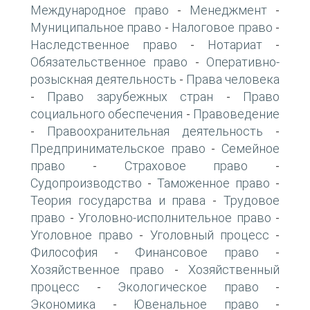
Международное право
Менеджмент
-
-
Муниципальное право
Налоговое право
-
-
Наследственное право
Нотариат
-
-
Обязательственное право
Оперативно-
-
розыскная деятельность
Права человека
-
Право зарубежных стран
Право
-
-
социального обеспечения
Правоведение
-
Правоохранительная деятельность
-
-
Предпринимательское право
Семейное
-
право
Страховое право
-
-
Судопроизводство
Таможенное право
-
-
Теория государства и права
Трудовое
-
право
Уголовно-исполнительное право
-
-
Уголовное право
Уголовный процесс
-
-
Философия
Финансовое право
-
-
Хозяйственное право
Хозяйственный
-
процесс
Экологическое право
-
-
Экономика
Ювенальное право
-
-