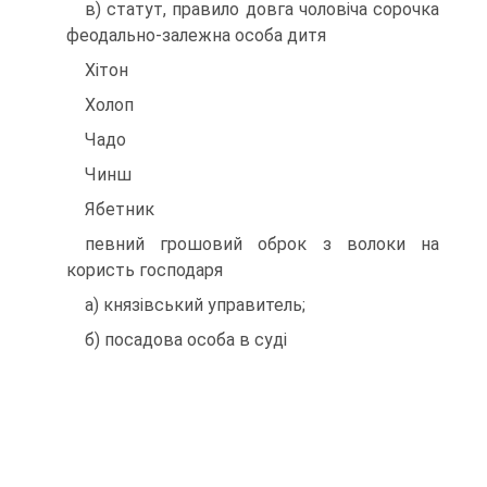
в) статут, правило довга чоловіча сорочка
феодально-залежна особа дитя
Хітон
Холоп
Чадо
Чинш
Ябетник
певний грошовий оброк з волоки на
користь господаря
а) князівський управитель;
б) посадова особа в суді