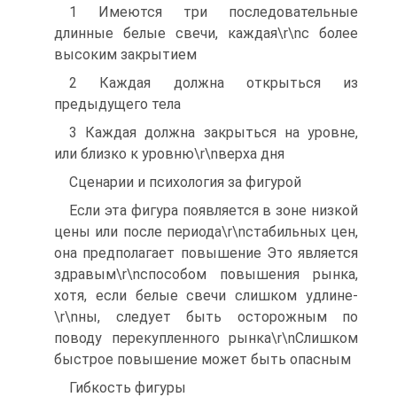
1 Имеются три последовательные
длинные белые свечи, каждая\r\nс более
высоким закрытием
2 Каждая должна открыться из
предыдущего тела
3 Каждая должна закрыться на уровне,
или близко к уровню\r\nверха дня
Сценарии и психология за фигурой
Если эта фигура появляется в зоне низкой
цены или после периода\r\nстабильных цен,
она предполагает повышение Это является
здравым\r\nспособом повышения рынка,
хотя, если белые свечи слишком удлине-
\r\nны, следует быть осторожным по
поводу перекупленного рынка\r\nСлишком
быстрое повышение может быть опасным
Гибкость фигуры