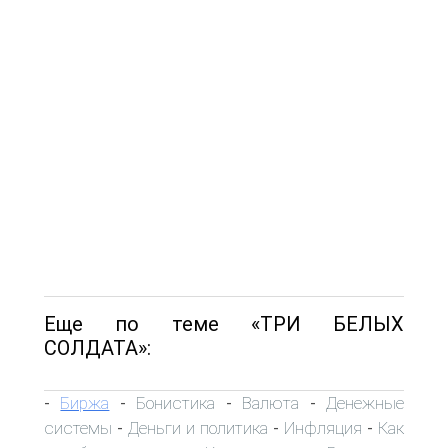
Еще по теме «ТРИ БЕЛЫХ
СОЛДАТА»:
Биржа
Бонистика
Валюта
Денежные
-
-
-
-
системы
Деньги и политика
Инфляция
Как
-
-
-