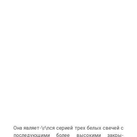
Она являет-\r\nся серией трех белых свечей с
последующими более высокими закры-