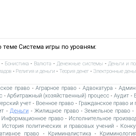
о теме Система игры по уровням:
Бонистика
Валюта
Денежные системы
Деньги и п
-
-
-
-
ладов
Религия и деньги
Теория денег
Электронные день
-
-
-
ское право
Аграрное право
Адвокатура
Админ
-
-
-
с
Арбитражный (хозяйственный) процесс
Аудит
-
-
-
терский учет
Военное право
Гражданское право и 
-
-
ит
Деньги
Жилищное право
Земельное право
-
-
-
-
Информационное право
Исполнительное произво
-
-
История политических и правовых учений
Конку
-
-
ативное право
Криминалистика
Криминологи
-
-