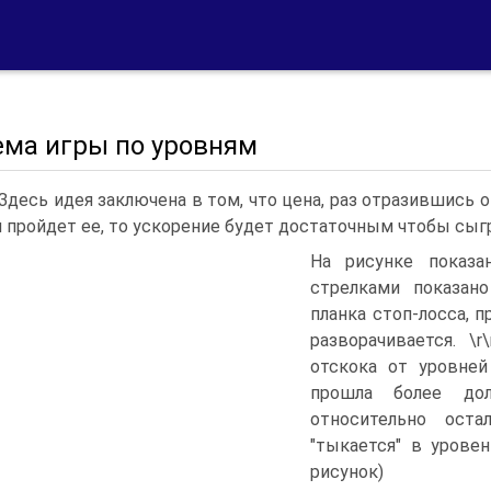
ема игры по уровням
nЗдесь идея заключена в том, что цена, раз отразившись от
и пройдет ее, то ускорение будет достаточным чтобы сыг
На рисунке показа
стрелками показано
планка стоп-лосса, 
разворачивается. \
отскока от уровней
прошла более до
относительно ост
"тыкается" в урове
рисунок)