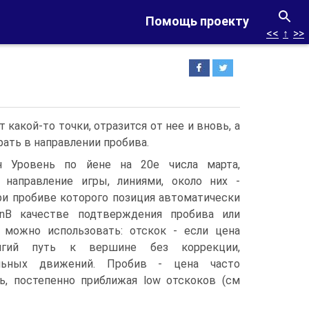
Помощь проекту
<<
↑
>>
 какой-то точки, отразится от нее и вновь, а
рать в направлении пробива.
н Уровень по йене на 20е числа марта,
 направление игры, линиями, около них -
при пробиве которого позиция автоматически
r\nВ качестве подтверждения пробива или
 можно использовать: отскок - если цена
лгий путь к вершине без коррекции,
альных движений. Пробив - цена часто
нь, постепенно приближая low отскоков (см