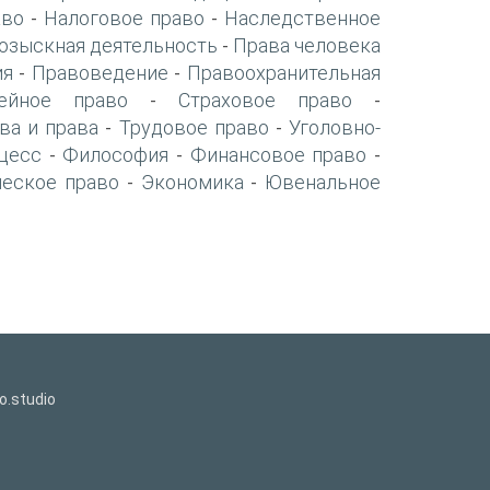
аво
Налоговое право
Наследственное
-
-
озыскная деятельность
Права человека
-
ия
Правоведение
Правоохранительная
-
-
ейное право
Страховое право
-
-
ва и права
Трудовое право
Уголовно-
-
-
цесс
Философия
Финансовое право
-
-
-
ческое право
Экономика
Ювенальное
-
-
o.studio