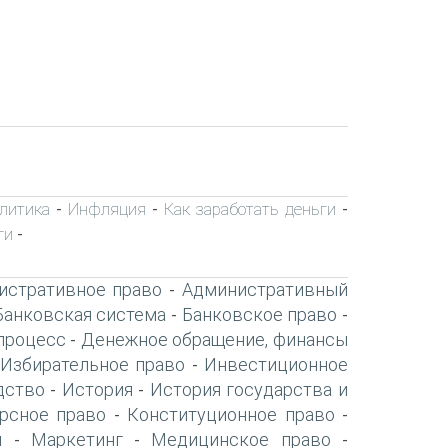
олитика
Инфляция
Как заработать деньги
-
-
-
ги
-
истративное право
Административный
-
Банковская система
Банковское право
-
-
процесс
Денежное обращение, финансы
-
Избирательное право
Инвестиционное
-
дство
История
История государства и
-
-
рсное право
Конституционное право
-
-
я
Маркетинг
Медицинское право
-
-
-