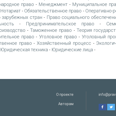
ародное право
Менеджмент
Муниципальное пр
-
-
Нотариат
Обязательственное право
Оперативно-р
-
-
-
 зарубежных стран
Право социального обеспечен
-
ьность
Предпринимательское право
Сем
-
-
оизводство
Таможенное право
Теория государст
-
-
ительное право
Уголовное право
Уголовный про
-
-
твенное право
Хозяйственный процесс
Экологи
-
-
Юридическая техника
Юридические лица
-
-
-
О проекте
info@prav
Авторам