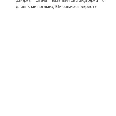
рзнджа, свеча называется\r\n«Доджи с
длинными ногами», Юи означает «крест».