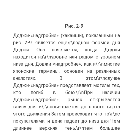
Рис. 2-9
Доджи-«надгробие» (хакаиши), показанный на
рис. 2-9, является еще\r\nодной формой дня
Доджи. Она появляется, когда Доджи
находится на\r\nуровне или рядом с уровнем
низа дня. Доджи-«надгробие», как и\r\nмногие
японские термины, основан на различных
аналогиях. В этом\r\nслучае
Доджи-«надгробие» представляет могилы тех,
кто погиб в бою.\r\nПри наличии
Доджи-«надгробие», рынок открывается
внизу дня и\r\nповышается до нового верха
этого движения Затем происходит что-то\r\nс
покупателями, и цена падает до низа дня Чем
длиннее верхняя тень,\r\nтем большее