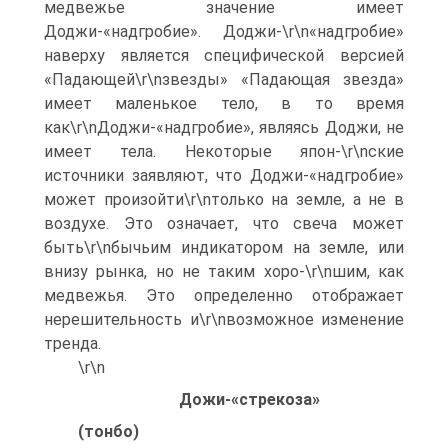
медвежье значение имеет
Доджи-«надгробие». Доджи-\r\n«надгробие»
наверху является специфической версией
«Падающей\r\nзвезды» «Падающая звезда»
имеет маленькое тело, в то время
как\r\nДоджи-«надгробие», являясь Доджи, не
имеет тела. Некоторые япон-\r\nские
источники заявляют, что Доджи-«надгробие»
может произойти\r\nтолько на земле, а не в
воздухе. Это означает, что свеча может
быть\r\nбычьим индикатором на земле, или
внизу рынка, но не таким хоро-\r\nшим, как
медвежья. Это определенно отображает
нерешительность и\r\nвозможное изменение
тренда.
\r\n
Дожи-«стрекоза»
(тонбо)