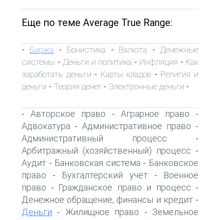
Еще по теме Average True Range:
Биржа
Бонистика
Валюта
Денежные
-
-
-
-
системы
Деньги и политика
Инфляция
Как
-
-
-
заработать деньги
Карты кладов
Религия и
-
-
деньги
Теория денег
Электронные деньги
-
-
-
Авторское право
Аграрное право
-
-
-
Адвокатура
Административное право
-
-
Административный процесс
-
Арбитражный (хозяйственный) процесс
-
Аудит
Банковская система
Банковское
-
-
право
Бухгалтерский учет
Военное
-
-
право
Гражданское право и процесс
-
-
Денежное обращение, финансы и кредит
-
Деньги
Жилищное право
Земельное
-
-