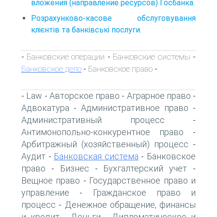
вложения (направление ресурсов) Госбанка.
Розрахунково-касове обслуговування
клієнтів та банківські послуги.
Банковские операции
Банковские системы
-
-
-
Банковское дело
Банковское право
-
-
Law
Авторское право
Аграрное право
-
-
-
-
Адвокатура
Административное право
-
-
Административный процесс
-
Антимонопольно-конкурентное право
-
Арбитражный (хозяйственный) процесс
-
Аудит
Банковская система
Банковское
-
-
право
Бизнес
Бухгалтерский учет
-
-
-
Вещное право
Государственное право и
-
управление
Гражданское право и
-
процесс
Денежное обращение, финансы
-
и кредит
Деньги
Дипломатическое и